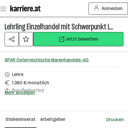
Zum
Anmelden
Seiteninhalt
springen
Lehrling Einzelhandel mit Schwerpunkt Lebensmittel (m/w/d)
Jetzt bewerben
SPAR Österreichische Warenhandels-AG
Lehre
1.380 € monatlich
Berufseinstieg
Mehr anzeigen
Arnoldstein
Über das Unternehmen
Stelleninserat
Arbeitgeber
Drucken
10000+ Mitarbeiter*innen