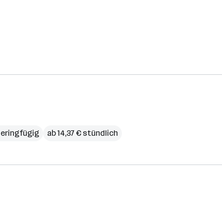
eringfügig
ab 14,37 € stündlich