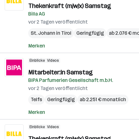
Thekenkraft (m/w/x) Samstag
Billa AG
vor 2 Tagen veröffentlicht
St. Johann in Tirol
Geringfügig
ab 2.076 € m
Merken
Einblicke
Videos
Mitarbeiter:in Samstag
BIPA Parfumerien Gesellschaft m.b.H.
vor 2 Tagen veröffentlicht
Telfs
Geringfügig
ab 2.251 € monatlich
Merken
Einblicke
Videos
Thekenkraft (m/w/x) Samstag