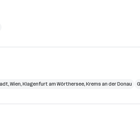
tadt
,
Wien
,
Klagenfurt am Wörthersee
,
Krems an der Donau
G