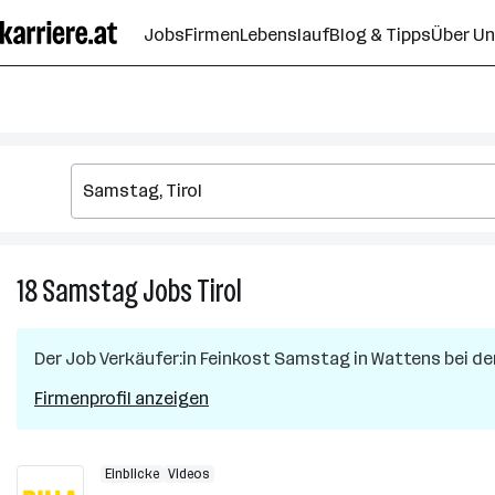
Zum
Jobs
Firmen
Lebenslauf
Blog & Tipps
Über U
Seiteninhalt
springen
18
Samstag
Jobs
Tirol
18
Samstag
Jobs
Der Job
Verkäufer:in Feinkost Samstag
in
Wattens
bei de
in
Tirol
Firmenprofil anzeigen
Einblicke
Videos