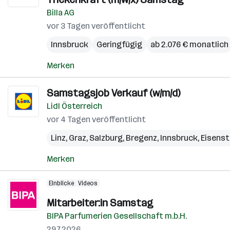
Billa AG
vor 3 Tagen veröffentlicht
Innsbruck
Geringfügig
ab 2.076 € monatlich
Merken
Samstagsjob Verkauf (w/m/d)
Lidl Österreich
vor 4 Tagen veröffentlicht
Linz
,
Graz
,
Salzburg
,
Bregenz
,
Innsbruck
,
Eisens
Merken
Einblicke
Videos
Mitarbeiter:in Samstag
BIPA Parfumerien Gesellschaft m.b.H.
29.7.2026