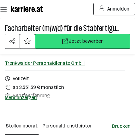
Zum
Anmelden
Seiteninhalt
springen
Facharbeiter (m/w/d) für die Stabfertigung
Jetzt bewerben
Trenkwalder Personaldienste GmbH
Vollzeit
ab 3.551,59 € monatlich
Berufserfahrung
Mehr anzeigen
Weiz
Über das Unternehmen
Stelleninserat
Personaldienstleister
Drucken
Wien