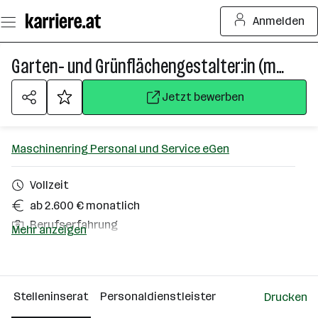
Zum
Anmelden
Seiteninhalt
springen
Garten- und Grünflächengestalter:in (m/w/d)
Jetzt bewerben
Maschinenring Personal und Service eGen
Vollzeit
ab 2.600 € monatlich
Berufserfahrung
Mehr anzeigen
Murau
Über das Unternehmen
Stelleninserat
Personaldienstleister
Drucken
Linz