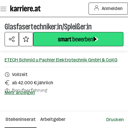
Zum
Anmelden
Seiteninhalt
springen
Glasfasertechniker:in/Spleißer:in
ETECH Schmid u Pachler Elektrotechnik GmbH & CoKG
Vollzeit
ab 42.000 € jährlich
Berufserfahrung
Mehr anzeigen
Linz
Über das Unternehmen
Stelleninserat
Arbeitgeber
Drucken
101 - 500 Mitarbeiter*innen