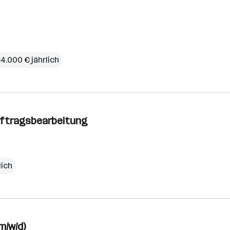
64.000 € jährlich
Auftragsbearbeitung
lich
m/w/d)