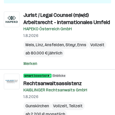
Jurist / Legal Counsel (m/w/d)
Arbeitsrecht - internationales Umfeld
HAPEKO Österreich GmbH
1.8.2026
Wels
,
Linz
,
Ansfelden
,
Steyr
,
Enns
Vollzeit
ab 80.000 € jährlich
Merken
Einblicke
Rechtsanwaltsassistenz
KAIBLINGER Rechtsanwalts GmbH
1.8.2026
Gunskirchen
Vollzeit, Teilzeit
ab 2.200 € monatlich