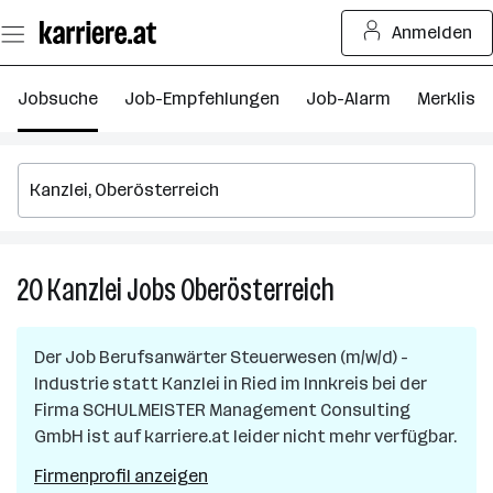
Zum
Anmelden
Seiteninhalt
springen
Jobsuche
Job-Empfehlungen
Job-Alarm
Merkliste
20
Kanzlei
Jobs
Oberösterreich
20
Kanzlei
Jobs
Der Job
Berufsanwärter Steuerwesen (m/w/d) -
in
Industrie statt Kanzlei
in
Ried im Innkreis
bei der
Oberösterreich
Firma
SCHULMEISTER Management Consulting
GmbH
ist auf karriere.at leider nicht mehr verfügbar.
Firmenprofil anzeigen