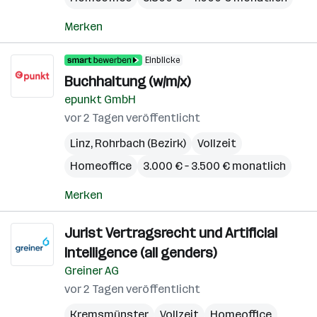
Merken
Einblicke
Buchhaltung (w/m/x)
epunkt GmbH
vor 2 Tagen veröffentlicht
Linz
,
Rohrbach (Bezirk)
Vollzeit
Homeoffice
3.000 € – 3.500 € monatlich
Merken
Jurist Vertragsrecht und Artificial
Intelligence (all genders)
Greiner AG
vor 2 Tagen veröffentlicht
Kremsmünster
Vollzeit
Homeoffice