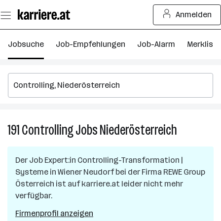
Zum
Anmelden
Seiteninhalt
springen
Jobsuche
Job-Empfehlungen
Job-Alarm
Merkliste
191
Controlling
Jobs
Niederösterreich
191
Controlling
Jobs
Der Job
Expert:in Controlling-Transformation |
in
Systeme
in
Wiener Neudorf
bei der Firma
REWE Group
Niederöster
Österreich
ist auf karriere.at leider nicht mehr
verfügbar.
Firmenprofil anzeigen