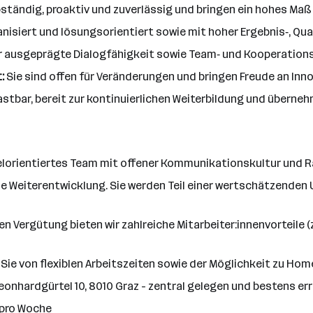
bständig, proaktiv und zuverlässig und bringen ein hohes M
nisiert und lösungsorientiert sowie mit hoher Ergebnis‑, Qua
r ausgeprägte Dialogfähigkeit sowie Team‑ und Kooperations
:
Sie sind offen für Veränderungen und bringen Freude an Inn
astbar, bereit zur kontinuierlichen Weiterbildung und überne
zielorientiertes Team mit offener Kommunikationskultur und R
che Weiterentwicklung. Sie werden Teil einer wertschätzenden
 Vergütung bieten wir zahlreiche Mitarbeiter:innenvorteile 
 Sie von flexiblen Arbeitszeiten sowie der Möglichkeit zu Hom
Leonhardgürtel 10, 8010 Graz - zentral gelegen und bestens err
 pro Woche