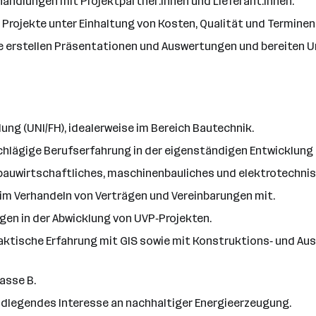
handlungen mit Projektpartner:innen und Lieferant:innen.
Projekte unter Einhaltung von Kosten, Qualität und Terminen
e erstellen Präsentationen und Auswertungen und bereiten 
ng (UNI/FH), idealerweise im Bereich Bautechnik.
chlägige Berufserfahrung in der eigenständigen Entwicklun
bauwirtschaftliches, maschinenbauliches und elektrotechnis
 im Verhandeln von Verträgen und Vereinbarungen mit.
ngen in der Abwicklung von UVP‑Projekten.
raktische Erfahrung mit GIS sowie mit Konstruktions‑ und A
asse B.
ndlegendes Interesse an nachhaltiger Energieerzeugung.