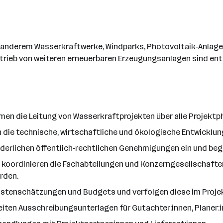
er anderem Wasserkraftwerke, Windparks, Photovoltaik‑Anla
 Betrieb von weiteren erneuerbaren Erzeugungsanlagen sind e
men die Leitung von Wasserkraftprojekten über alle Projektp
 die technische, wirtschaftliche und ökologische Entwicklun
rderlichen öffentlich‑rechtlichen Genehmigungen ein und begl
 koordinieren die Fachabteilungen und Konzerngesellschafte
rden.
Kostenschätzungen und Budgets und verfolgen diese im Projek
eiten Ausschreibungsunterlagen für Gutachter:innen, Planer:i