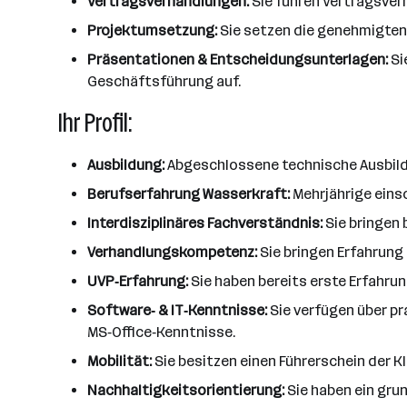
Vertragsverhandlungen:
Sie führen Vertragsver
Projektumsetzung:
Sie setzen die genehmigten 
Präsentationen & Entscheidungsunterlagen:
Si
Geschäftsführung auf.
Ihr Profil:
Ausbildung:
Abgeschlossene technische Ausbildu
Berufserfahrung Wasserkraft:
Mehrjährige eins
Interdisziplinäres Fachverständnis:
Sie bringen 
Verhandlungskompetenz:
Sie bringen Erfahrung
UVP‑Erfahrung:
Sie haben bereits erste Erfahru
Software‑ & IT‑Kenntnisse:
Sie verfügen über p
MS‑Office‑Kenntnisse.
Mobilität:
Sie besitzen einen Führerschein der Kl
Nachhaltigkeitsorientierung:
Sie haben ein gru