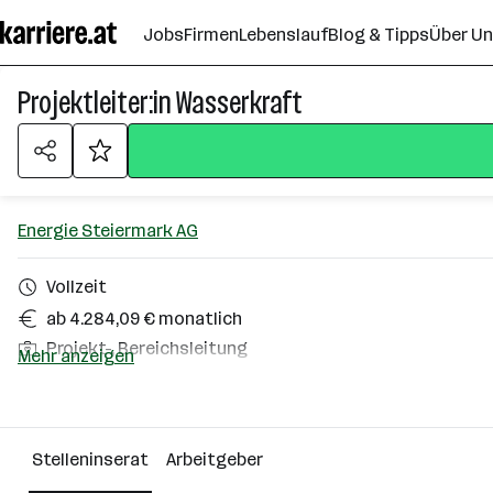
Zum
Jobs
Firmen
Lebenslauf
Blog & Tipps
Über U
Seiteninhalt
springen
Projektleiter:in Wasserkraft
Energie Steiermark AG
Vollzeit
ab 4.284,09 € monatlich
Projekt-, Bereichsleitung
Mehr anzeigen
Homeoffice möglich
Graz
Stelleninserat
Arbeitgeber
Über das Unternehmen