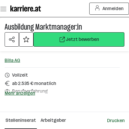
Zum
Anmelden
Seiteninhalt
springen
Ausbildung Marktmanager:in
Jetzt bewerben
Billa AG
Vollzeit
ab 2.535 € monatlich
Berufserfahrung
Mehr anzeigen
Leoben
Über das Unternehmen
Stelleninserat
Arbeitgeber
Drucken
10000+ Mitarbeiter*innen