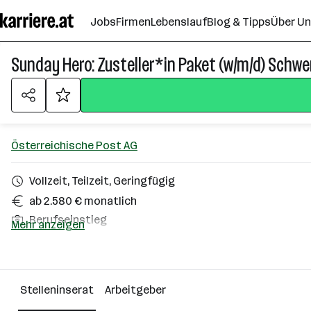
Zum
Jobs
Firmen
Lebenslauf
Blog & Tipps
Über U
Seiteninhalt
springen
Sunday Hero: Zusteller*in Paket (w/m/d) Schw
Österreichische Post AG
Vollzeit, Teilzeit, Geringfügig
ab 2.580 € monatlich
Berufseinstieg
Mehr anzeigen
Hagenbrunn
Über das Unternehmen
Stelleninserat
Arbeitgeber
501+ Mitarbeiter*innen