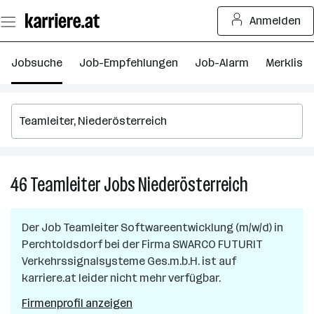
Zum
Anmelden
Seiteninhalt
springen
Jobsuche
Job-Empfehlungen
Job-Alarm
Merkliste
46
Teamleiter
Jobs
Niederösterreich
46
Teamleiter
Jobs
Der Job
Teamleiter Softwareentwicklung (m/w/d)
in
in
Perchtoldsdorf
bei der Firma
SWARCO FUTURIT
Niederöster
Verkehrssignalsysteme Ges.m.b.H.
ist auf
karriere.at leider nicht mehr verfügbar.
Firmenprofil anzeigen