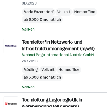
31.7.2026
Maria Enzersdorf
Vollzeit
Homeoffice
ab 6.000 € monatlich
Merken
Teamleiter*in Netzwerk- und
Infrastrukturmanagement (m/w/d)
Michael Page International Austria GmbH
25.7.2026
Mödling
Vollzeit
Homeoffice
ab 5.000 € monatlich
Merken
Teamleitung Lagerlogistik im
Wareneingang (all genders)