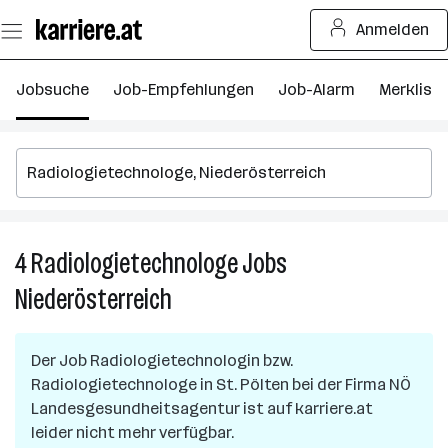
Zum
Anmelden
Seiteninhalt
springen
Jobsuche
Job-Empfehlungen
Job-Alarm
Merkliste
4
Radiologietechnologe
Jobs
4
R
Niederösterreich
J
in
Ni
Der Job
Radiologietechnologin bzw.
Radiologietechnologe
in
St. Pölten
bei der Firma
NÖ
Landesgesundheitsagentur
ist auf karriere.at
leider nicht mehr verfügbar.