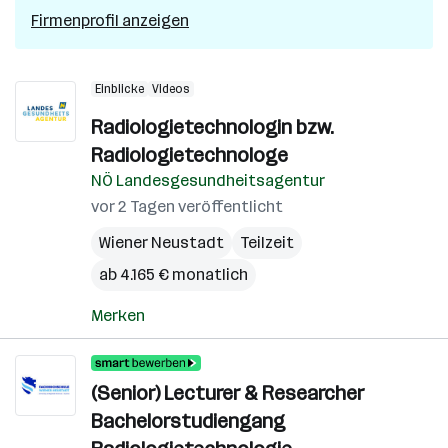
Firmenprofil anzeigen
Einblicke
Videos
Radiologietechnologin bzw.
Radiologietechnologe
NÖ Landesgesundheitsagentur
vor 2 Tagen veröffentlicht
Wiener Neustadt
Teilzeit
ab 4.165 € monatlich
Merken
(Senior) Lecturer & Researcher
Bachelorstudiengang