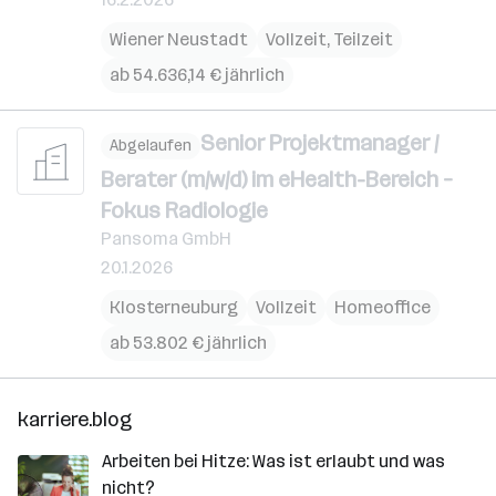
Wiener Neustadt
Vollzeit, Teilzeit
ab 54.636,14 € jährlich
Senior Projektmanager /
Abgelaufen
Berater (m/w/d) im eHealth-Bereich –
Fokus Radiologie
Pansoma GmbH
20.1.2026
Klosterneuburg
Vollzeit
Homeoffice
ab 53.802 € jährlich
karriere.blog
Arbeiten bei Hitze: Was ist erlaubt und was
nicht?