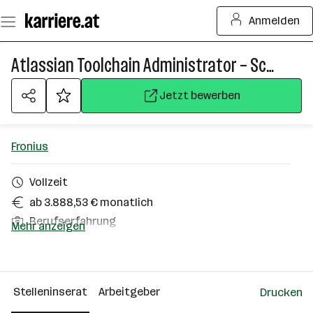
Zum
Anmelden
Seiteninhalt
springen
Atlassian Toolchain Administrator – Schwerpunkt Jira & Confluence (m/w/d)
Jetzt bewerben
Fronius
Vollzeit
ab 3.888,53 € monatlich
Berufserfahrung
Mehr anzeigen
Homeoffice möglich
Thalheim bei Wels
Stelleninserat
Arbeitgeber
Drucken
Über das Unternehmen