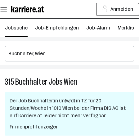
Zum
Anmelden
Seiteninhalt
springen
Jobsuche
Job-Empfehlungen
Job-Alarm
Merkliste
315
Buchhalter
Jobs
Wien
315
Buchhalter
Jobs
Der Job
Buchhalter:in (m/w/d) in TZ für 20
in
Stunden/Woche
in
1010 Wien
bei der Firma
DIS AG
ist
Wien
auf karriere.at leider nicht mehr verfügbar.
Firmenprofil anzeigen