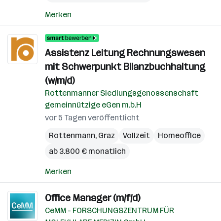
Merken
Assistenz Leitung Rechnungswesen
mit Schwerpunkt Bilanzbuchhaltung
(w/m/d)
Rottenmanner Siedlungsgenossenschaft
gemeinnützige eGen m.b.H
vor 5 Tagen veröffentlicht
Rottenmann
,
Graz
Vollzeit
Homeoffice
ab 3.800 € monatlich
Merken
Office Manager (m/f/d)
CeMM - FORSCHUNGSZENTRUM FÜR