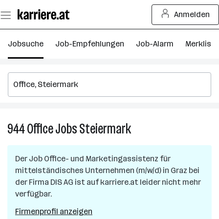
Zum
Anmelden
Seiteninhalt
springen
Jobsuche
Job-Empfehlungen
Job-Alarm
Merkliste
944
Office
Jobs
Steiermark
944
Office
Jobs
Der Job
Office- und Marketingassistenz für
in
mittelständisches Unternehmen (m/w/d)
in
Graz
bei
Steiermark
der Firma
DIS AG
ist auf karriere.at leider nicht mehr
verfügbar.
Firmenprofil anzeigen