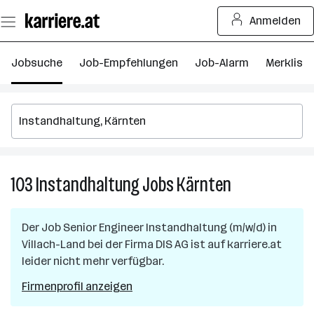
Zum
Anmelden
Seiteninhalt
springen
Jobsuche
Job-Empfehlungen
Job-Alarm
Merkliste
103
Instandhaltung
Jobs
Kärnten
103
Instandhaltung
Jobs
Der Job
Senior Engineer Instandhaltung (m/w/d)
in
in
Villach-Land
bei der Firma
DIS AG
ist auf karriere.at
Kärnten
leider nicht mehr verfügbar.
Firmenprofil anzeigen