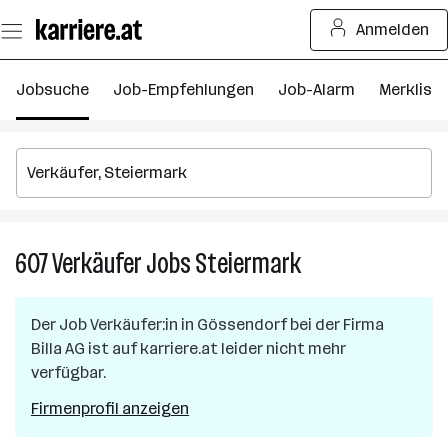
Zum
Anmelden
Seiteninhalt
springen
Jobsuche
Job-Empfehlungen
Job-Alarm
Merkliste
607
Verkäufer
Jobs
Steiermark
607
Verkäufer
Jobs
Der Job
Verkäufer:in
in
Gössendorf
bei der Firma
in
Billa AG
ist auf karriere.at leider nicht mehr
Steiermark
verfügbar.
Firmenprofil anzeigen