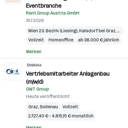
Eventbranche
Rent.Group Austria GmbH
31.7.2026
Wien 23. Bezirk (Liesing)
,
Kalsdorf bei Graz
,
Pichl
Vollzeit
Homeoffice
ab 38.000 € jährlich
Merken
Einblicke
Vertriebsmitarbeiter Anlagenbau
(m/w/d)
GWT Group
Heute veröffentlicht
Graz
,
Sollenau
Vollzeit
2.727,40 € – 4.815,15 € monatlich
Merken