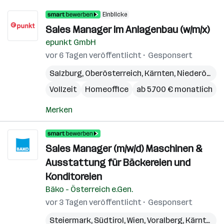
Einblicke
Sales Manager im Anlagenbau (w/m/x)
epunkt GmbH
vor 6 Tagen veröffentlicht
Gesponsert
Salzburg
,
Oberösterreich
,
Kärnten
,
Niederösterreich
Vollzeit
Homeoffice
ab 5.700 € monatlich
Merken
Sales Manager (m/w/d) Maschinen &
Ausstattung für Bäckereien und
Konditoreien
Bäko - Österreich e.Gen.
vor 3 Tagen veröffentlicht
Gesponsert
Steiermark
,
Südtirol
,
Wien
,
Voralberg
,
Kärnten
,
N