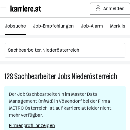
Zum
Anmelden
Seiteninhalt
springen
Jobsuche
Job-Empfehlungen
Job-Alarm
Merkliste
128
Sachbearbeiter
Jobs
Niederösterreich
128
Sachb
Jobs
Der Job
Sachbearbeiter/in im Master Data
in
Management (m/w/d)
in
Vösendorf
bei der Firma
Niede
METRO Österreich
ist auf karriere.at leider nicht
mehr verfügbar.
Firmenprofil anzeigen