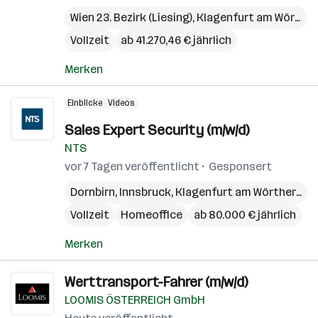
Wien 23. Bezirk (Liesing)
,
Klagenfurt am Wörthersee
Vollzeit
ab 41.270,46 € jährlich
Merken
Einblicke
Videos
Sales Expert Security (m/w/d)
NTS
vor 7 Tagen veröffentlicht
Gesponsert
Dornbirn
,
Innsbruck
,
Klagenfurt am Wörthersee
Vollzeit
Homeoffice
ab 80.000 € jährlich
Merken
Werttransport-Fahrer (m/w/d)
LOOMIS ÖSTERREICH GmbH