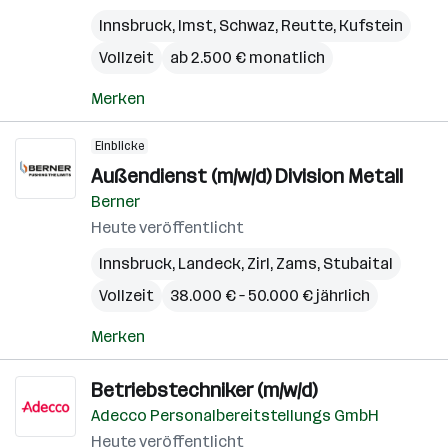
Innsbruck
,
Imst
,
Schwaz
,
Reutte
,
Kufstein
Vollzeit
ab 2.500 € monatlich
Merken
Einblicke
Außendienst (m/w/d) Division Metall
Berner
Heute veröffentlicht
Innsbruck
,
Landeck
,
Zirl
,
Zams
,
Stubaital
Vollzeit
38.000 € – 50.000 € jährlich
Merken
Betriebstechniker (m/w/d)
Adecco Personalbereitstellungs GmbH
Heute veröffentlicht