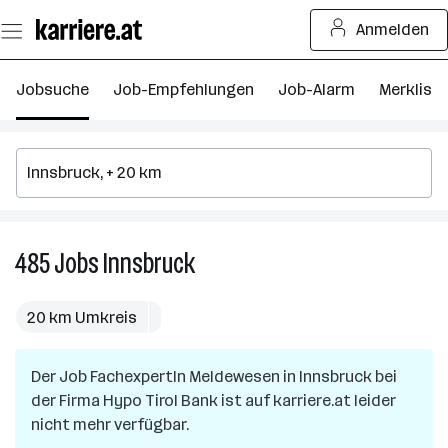
Zum
Anmelden
Seiteninhalt
springen
Jobsuche
Job-Empfehlungen
Job-Alarm
Merkliste
485
Jobs
Innsbruck
485
Jobs
in
20 km Umkreis
Innsbruck
Der Job
FachexpertIn Meldewesen
in
Innsbruck
bei
der Firma
Hypo Tirol Bank
ist auf karriere.at leider
nicht mehr verfügbar.