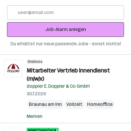
E-
Mail-
Adresse
Job-Alarm anlegen
Du erhältst nur neue passende Jobs – sonst nichts!
Einblicke
Mitarbeiter Vertrieb Innendienst
(m/w/x)
doppler E. Doppler & Co GmbH
30.7.2026
Braunau am Inn
Vollzeit
Homeoffice
Merken