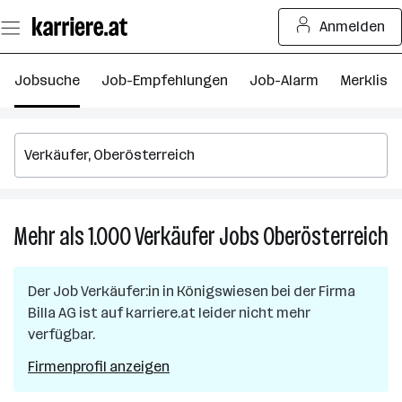
Zum
Anmelden
Seiteninhalt
springen
Jobsuche
Job-Empfehlungen
Job-Alarm
Merkliste
Mehr als 1.000
Verkäufer
Jobs
Oberösterreich
M
al
1.
Der Job
Verkäufer:in
in
Königswiesen
bei der Firma
Ve
Billa AG
ist auf karriere.at leider nicht mehr
J
verfügbar.
in
O
Firmenprofil anzeigen