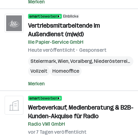
Merken
Einblicke
Vertriebsmitarbeitende im
Außendienst (m/w/d)
Ille Papier-Service GmbH
Heute veröffentlicht
Gesponsert
Steiermark
,
Wien
,
Voralberg
,
Niederösterreich
,
B
Vollzeit
Homeoffice
Merken
Werbeverkauf, Medienberatung & B2B-
Kunden-Akquise für Radio
Radio VM1 GmbH
vor 7 Tagen veröffentlicht