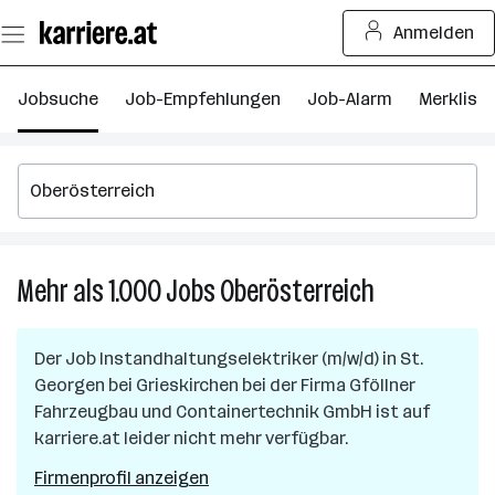
Zum
Anmelden
Seiteninhalt
springen
Jobsuche
Job-Empfehlungen
Job-Alarm
Merkliste
Mehr als 1.000
Jobs
Oberösterreich
Mehr
als
1.000
Der Job
Instandhaltungselektriker (m/w/d)
in
St.
Jobs
Georgen bei Grieskirchen
bei der Firma
Gföllner
in
Fahrzeugbau und Containertechnik GmbH
ist auf
Oberösterreic
karriere.at leider nicht mehr verfügbar.
Firmenprofil anzeigen