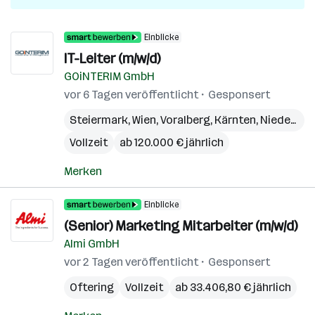
Einblicke
IT-Leiter (m/w/d)
GOiNTERIM GmbH
vor 6 Tagen veröffentlicht
Gesponsert
Steiermark
,
Wien
,
Voralberg
,
Kärnten
,
Niederösterreich
Vollzeit
ab 120.000 € jährlich
Merken
Einblicke
(Senior) Marketing Mitarbeiter (m/w/d)
Almi GmbH
vor 2 Tagen veröffentlicht
Gesponsert
Oftering
Vollzeit
ab 33.406,80 € jährlich