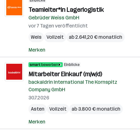
Einblicke
Teamleiter*in Lagerlogistik
Gebrüder Weiss GmbH
vor 7 Tagen veröffentlicht
Wels
Vollzeit
ab 2.641,20 € monatlich
Merken
Einblicke
Mitarbeiter Einkauf (m/w/d)
backaldrin International The Kornspitz
Company GmbH
30.7.2026
Asten
Vollzeit
ab 3.800 € monatlich
Merken