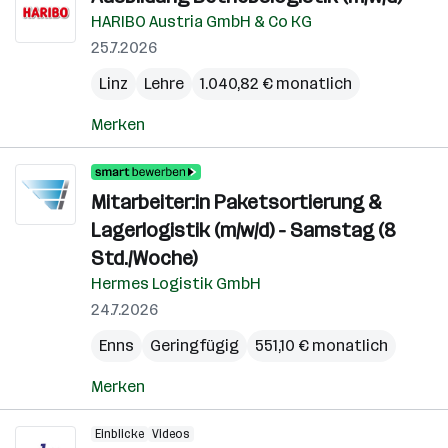
HARIBO Austria GmbH & Co KG
25.7.2026
Linz
Lehre
1.040,82 € monatlich
Merken
Mitarbeiter:in Paketsortierung &
Lagerlogistik (m/w/d) - Samstag (8
Std./Woche)
Hermes Logistik GmbH
24.7.2026
Enns
Geringfügig
551,10 € monatlich
Merken
Einblicke
Videos