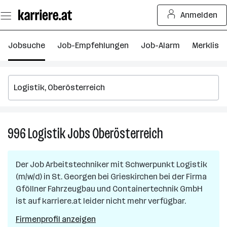
Zum
Anmelden
Seiteninhalt
springen
Jobsuche
Job-Empfehlungen
Job-Alarm
Merkliste
996
Logistik
Jobs
Oberösterreich
996
Logistik
Jobs
Der Job
Arbeitstechniker mit Schwerpunkt Logistik
in
(m/w/d)
in
St. Georgen bei Grieskirchen
bei der Firma
Oberösterreich
Gföllner Fahrzeugbau und Containertechnik GmbH
ist auf karriere.at leider nicht mehr verfügbar.
Firmenprofil anzeigen