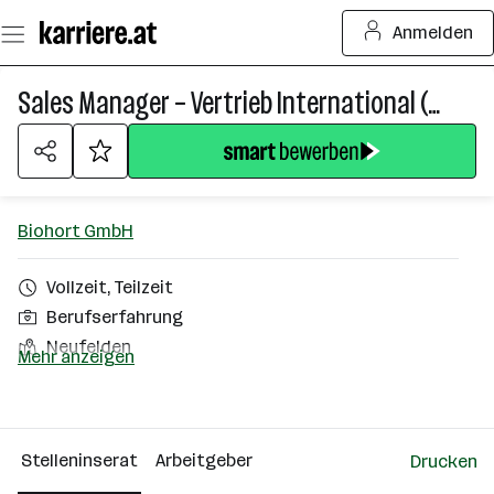
Zum
Anmelden
Seiteninhalt
springen
Sales Manager – Vertrieb International (m/w)
Biohort GmbH
Vollzeit, Teilzeit
Berufserfahrung
Neufelden
Mehr anzeigen
Über das Unternehmen
501 - 2500 Mitarbeiter*innen
Stelleninserat
Arbeitgeber
Drucken
Neufelden