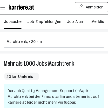
Zum
Anmelden
Seiteninhalt
springen
Jobsuche
Job-Empfehlungen
Job-Alarm
Merkliste
Mehr als 1.000
Jobs
Marchtrenk
Mehr
als
1.000
20 km Umkreis
Jobs
in
Der Job
Quality Management Support (m/w/d)
Marchtrenk
in
Marchtrenk
bei der Firma
starlim und sterner
ist auf
karriere.at leider nicht mehr verfügbar.