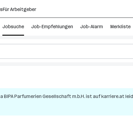
ns
Für Arbeitgeber
Jobsuche
Job-Empfehlungen
Job-Alarm
Merkliste
ma
BIPA Parfumerien Gesellschaft m.b.H.
ist auf karriere.at le