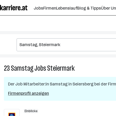
Zum
Jobs
Firmen
Lebenslauf
Blog & Tipps
Über U
Seiteninhalt
springen
23
Samstag
Jobs
Steiermark
23
Samstag
Jobs
Der Job
Mitarbeiter:in Samstag
in
Seiersberg
bei der Fir
in
Steiermark
Firmenprofil anzeigen
Einblicke