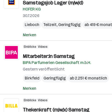
Samstagsjob Lager (m/w/d)
HOFER KG
30.7.2026
Lieboch
Teilzeit, Geringfügig
ab 419 € monat
Merken
Einblicke
Videos
Mitarbeiter:in Samstag
BIPA Parfumerien Gesellschaft m.b.H.
Gestern veröffentlicht
Birkfeld
Geringfügig
ab 2.251 € monatlich
Merken
Einblicke
Videos
Thekenkraft (m/w/x) Samstag