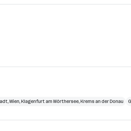
tadt
,
Wien
,
Klagenfurt am Wörthersee
,
Krems an der Donau
G