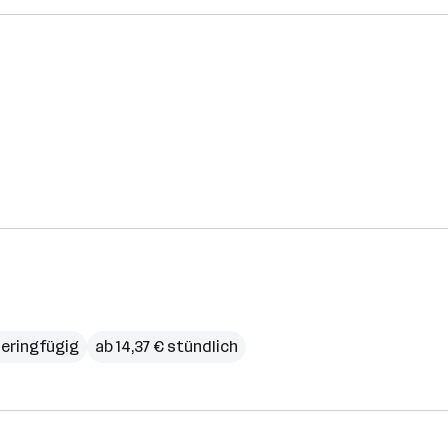
eringfügig
ab 14,37 € stündlich