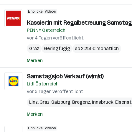
Einblicke
Videos
Kassier:in mit Regalbetreuung Samstag
PENNY Österreich
vor 4 Tagen veröffentlicht
Graz
Geringfügig
ab 2.251 € monatlich
Merken
Samstagsjob Verkauf (w/m/d)
Lidl Österreich
vor 5 Tagen veröffentlicht
Linz
,
Graz
,
Salzburg
,
Bregenz
,
Innsbruck
,
Eisens
Merken
Einblicke
Videos