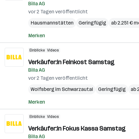
Billa AG
vor 2 Tagen veröffentlicht
Hausmannstätten
Geringfügig
ab 2.251 € m
Merken
Einblicke
Videos
Verkäufer:in Feinkost Samstag
Billa AG
vor 2 Tagen veröffentlicht
Wolfsberg im Schwarzautal
Geringfügig
ab 
Merken
Einblicke
Videos
Verkäufer:in Fokus Kassa Samstag
Billa AG