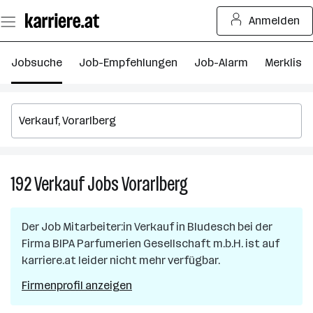
Zum
Anmelden
Seiteninhalt
springen
Jobsuche
Job-Empfehlungen
Job-Alarm
Merkliste
192
Verkauf
Jobs
Vorarlberg
192
Verkauf
Jobs
Der Job
Mitarbeiter:in Verkauf
in
Bludesch
bei der
in
Firma
BIPA Parfumerien Gesellschaft m.b.H.
ist auf
Vorarlberg
karriere.at leider nicht mehr verfügbar.
Firmenprofil anzeigen