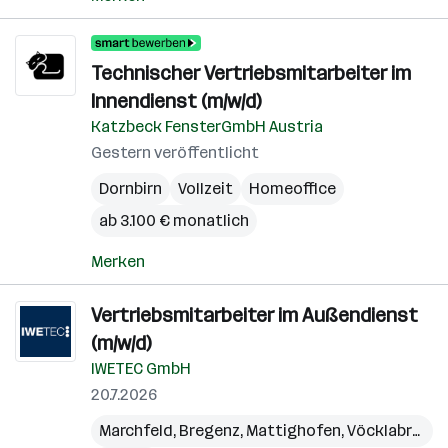
Technischer Vertriebsmitarbeiter im
Innendienst (m/w/d)
Katzbeck FensterGmbH Austria
Gestern veröffentlicht
Dornbirn
Vollzeit
Homeoffice
ab 3.100 € monatlich
Merken
Vertriebsmitarbeiter im Außendienst
(m/w/d)
IWETEC GmbH
20.7.2026
Marchfeld
,
Bregenz
,
Mattighofen
,
Vöcklabruck
,