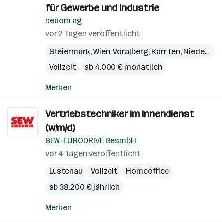
für Gewerbe und Industrie
neoom ag
vor 2 Tagen veröffentlicht
Steiermark
,
Wien
,
Voralberg
,
Kärnten
,
Niederösterreich
Vollzeit
ab 4.000 € monatlich
Merken
Vertriebstechniker im Innendienst
(w/m/d)
SEW-EURODRIVE GesmbH
vor 4 Tagen veröffentlicht
Lustenau
Vollzeit
Homeoffice
ab 38.200 € jährlich
Merken