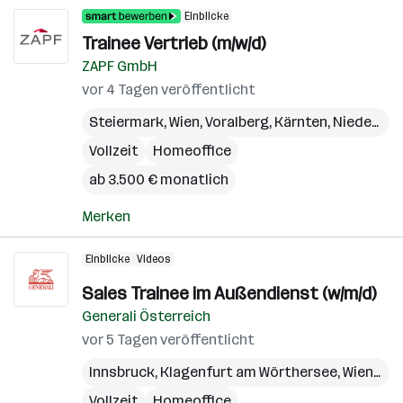
Einblicke
Trainee Vertrieb (m/w/d)
ZAPF GmbH
vor 4 Tagen veröffentlicht
Steiermark
,
Wien
,
Voralberg
,
Kärnten
,
Niederösterreich
Vollzeit
Homeoffice
ab 3.500 € monatlich
Merken
Einblicke
Videos
Sales Trainee im Außendienst (w/m/d)
Generali Österreich
vor 5 Tagen veröffentlicht
Innsbruck
,
Klagenfurt am Wörthersee
,
Wien
,
Bre
Vollzeit
Homeoffice