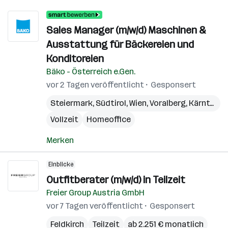
Sales Manager (m/w/d) Maschinen &
Ausstattung für Bäckereien und
Konditoreien
Bäko - Österreich e.Gen.
vor 2 Tagen veröffentlicht
Gesponsert
Steiermark
,
Südtirol
,
Wien
,
Voralberg
,
Kärnten
,
N
Vollzeit
Homeoffice
Merken
Einblicke
Outfitberater (m/w/d) in Teilzeit
Freier Group Austria GmbH
vor 7 Tagen veröffentlicht
Gesponsert
Feldkirch
Teilzeit
ab 2.251 € monatlich