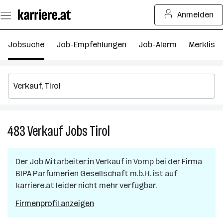
Zum
Anmelden
Seiteninhalt
springen
Jobsuche
Job-Empfehlungen
Job-Alarm
Merkliste
483
Verkauf
Jobs
Tirol
483
Verkauf
Jobs
Der Job
Mitarbeiter:in Verkauf
in
Vomp
bei der Firma
in
BIPA Parfumerien Gesellschaft m.b.H.
ist auf
Tirol
karriere.at leider nicht mehr verfügbar.
Firmenprofil anzeigen