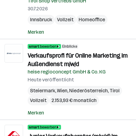
Tirol Shop Vertriebs GmbH
30.7.2026
Innsbruck
Vollzeit
Homeoffice
Merken
Einblicke
Verkaufsprofi für Online Marketing im
Außendienst m/w/d
heise regioconcept GmbH & Co. KG
Heute veröffentlicht
Steiermark
,
Wien
,
Niederösterreich
,
Tirol
Vollzeit
2.153,93 € monatlich
Merken