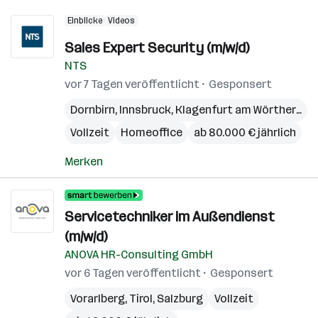
Einblicke
Videos
Sales Expert Security (m/w/d)
NTS
vor 7 Tagen veröffentlicht
Gesponsert
Dornbirn
,
Innsbruck
,
Klagenfurt am Wörthersee
Vollzeit
Homeoffice
ab 80.000 € jährlich
Merken
Servicetechniker im Außendienst
(m/w/d)
ANOVA HR-Consulting GmbH
vor 6 Tagen veröffentlicht
Gesponsert
Vorarlberg
,
Tirol
,
Salzburg
Vollzeit