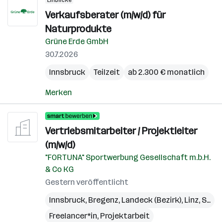
Einblicke
Verkaufsberater (m/w/d) für
Naturprodukte
Grüne Erde GmbH
30.7.2026
Innsbruck
Teilzeit
ab 2.300 € monatlich
Merken
Vertriebsmitarbeiter / Projektleiter
(m/w/d)
"FORTUNA" Sportwerbung Gesellschaft m.b.H.
& Co KG
Gestern veröffentlicht
Innsbruck
,
Bregenz
,
Landeck (Bezirk)
,
Linz
,
St. Pölten
Freelancer*in, Projektarbeit