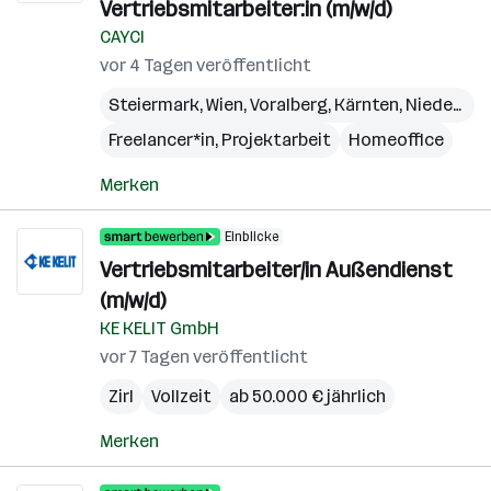
Vertriebsmitarbeiter:in (m/w/d)
CAYCI
vor 4 Tagen veröffentlicht
Steiermark
,
Wien
,
Voralberg
,
Kärnten
,
Niederösterreich
Freelancer*in, Projektarbeit
Homeoffice
Merken
Einblicke
Vertriebsmitarbeiter/in Außendienst
(m/w/d)
KE KELIT GmbH
vor 7 Tagen veröffentlicht
Zirl
Vollzeit
ab 50.000 € jährlich
Merken