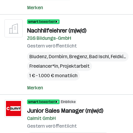
Merken
Nachhilfelehrer (m/w/d)
ZGS Bildungs-GmbH
Gestern veröffentlicht
Bludenz
,
Dornbirn
,
Bregenz
,
Bad Ischl
,
Feldkirch
,
Freelancer*in, Projektarbeit
1 € – 1.000 € monatlich
Merken
Einblicke
Junior Sales Manager (m/w/d)
Calmit GmbH
Gestern veröffentlicht