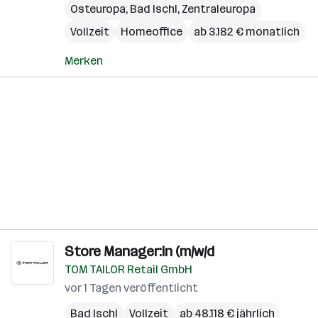
Osteuropa
,
Bad Ischl
,
Zentraleuropa
Vollzeit
Homeoffice
ab 3.182 € monatlich
Merken
Store Manager:in (m/w/d
TOM TAILOR Retail GmbH
vor 1 Tagen veröffentlicht
Bad Ischl
Vollzeit
ab 48.118 € jährlich