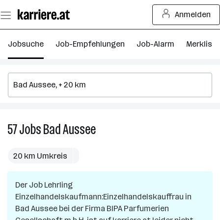
Zum
Anmelden
Seiteninhalt
springen
Jobsuche
Job-Empfehlungen
Job-Alarm
Merkliste
57
Jobs
Bad Aussee
57
Jobs
in
20 km Umkreis
Bad
Aussee
Der Job
Lehrling
Einzelhandelskaufmann:Einzelhandelskauffrau
in
Bad Aussee
bei der Firma
BIPA Parfumerien