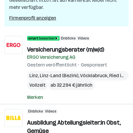
Gesellschaft m.b.H.
ist auf karriere.at leider nicht
mehr verfügbar.
Firmenprofil anzeigen
Einblicke
Videos
Versicherungsberater (m/w/d)
ERGO Versicherung AG
Gestern veröffentlicht
Gesponsert
Linz
,
Linz-Land (Bezirk)
,
Vöcklabruck
,
Ried im Innkreis
Vollzeit
ab 32.294 € jährlich
Merken
Einblicke
Videos
Ausbildung Abteilungsleiter:in Obst,
Gemüse