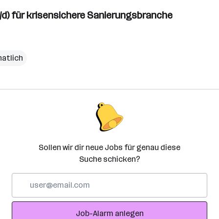
w/d) für krisensichere Sanierungsbranche
natlich
Sollen wir dir neue Jobs für genau diese
Suche schicken?
E-
Mail-
Adresse
Job-Alarm anlegen