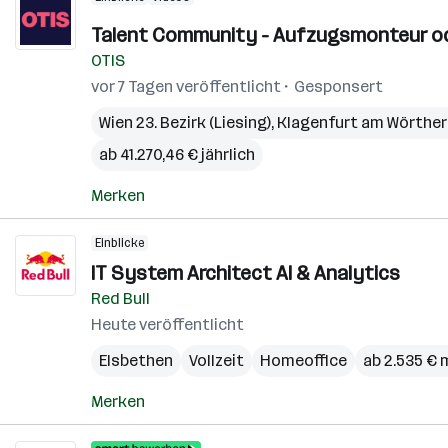
Talent Community - Aufzugsmonteur ode
OTIS
vor 7 Tagen veröffentlicht
Gesponsert
Wien 23. Bezirk (Liesing)
,
Klagenfurt am Wörthe
ab 41.270,46 € jährlich
Merken
Einblicke
IT System Architect AI & Analytics
Red Bull
Heute veröffentlicht
Elsbethen
Vollzeit
Homeoffice
ab 2.535 € 
Merken