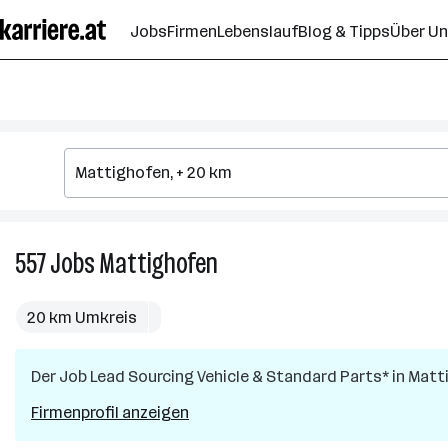
Zum
Jobs
Firmen
Lebenslauf
Blog & Tipps
Über U
Seiteninhalt
springen
557
Jobs
Mattighofen
557
Jobs
in
20 km Umkreis
Mattighofen
Der Job
Lead Sourcing Vehicle & Standard Parts*
in
Matt
Firmenprofil anzeigen