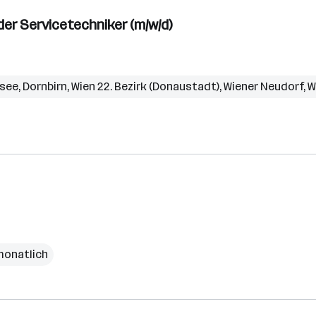
r Servicetechniker (m/w/d)
rsee
,
Dornbirn
,
Wien 22. Bezirk (Donaustadt)
,
Wiener Neudorf
,
W
monatlich