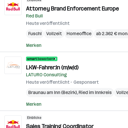
Einblicke
Attorney Brand Enforcement Europe
Red Bull
Heute veröffentlicht
Fuschl
Vollzeit
Homeoffice
ab 2.362 € mon
Merken
LKW-Fahrer:in (m/w/d)
LATURO Consulting
Heute veröffentlicht
Gesponsert
Braunau am Inn (Bezirk)
,
Ried im Innkreis
Vollz
Merken
Einblicke
Sales Training Coordinator