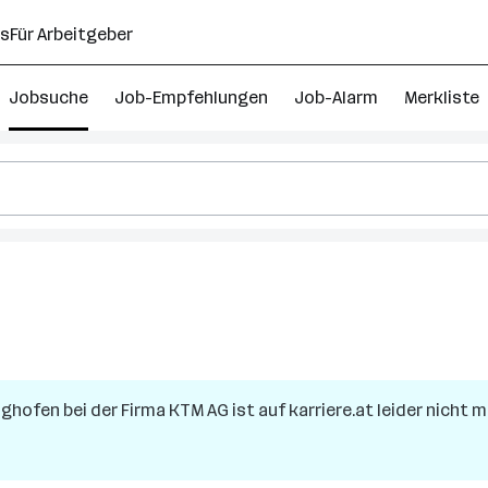
ns
Für Arbeitgeber
Jobsuche
Job-Empfehlungen
Job-Alarm
Merkliste
ighofen
bei der Firma
KTM AG
ist auf karriere.at leider nicht 