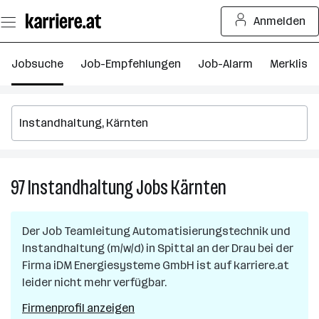
Zum
Anmelden
Seiteninhalt
springen
Jobsuche
Job-Empfehlungen
Job-Alarm
Merkliste
97
Instandhaltung
Jobs
Kärnten
97
Instandhaltung
Jobs
Der Job
Teamleitung Automatisierungstechnik und
in
Instandhaltung (m/w/d)
in
Spittal an der Drau
bei der
Kärnten
Firma
iDM Energiesysteme GmbH
ist auf karriere.at
leider nicht mehr verfügbar.
Firmenprofil anzeigen