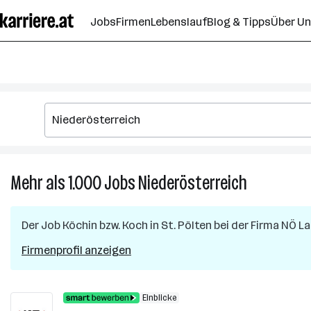
Zum
Jobs
Firmen
Lebenslauf
Blog & Tipps
Über U
Seiteninhalt
springen
Mehr als 1.000
Jobs
Niederösterreich
Mehr
als
1.000
Der Job
Köchin bzw. Koch
in
St. Pölten
bei der Firma
NÖ L
Jobs
in
Firmenprofil anzeigen
Niederöster
Einblicke