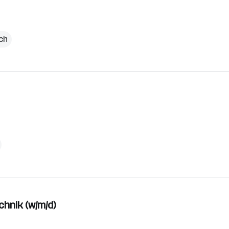
ich
chnik (w/m/d)