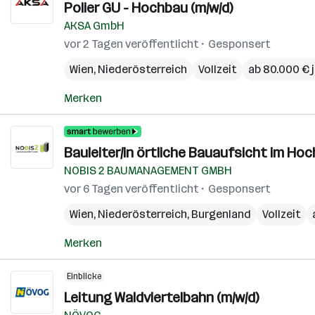
Polier GU - Hochbau (m/w/d)
AKSA GmbH
vor 2 Tagen veröffentlicht
Gesponsert
Wien
,
Niederösterreich
Vollzeit
ab 80.000 € j
Merken
Bauleiter/in örtliche Bauaufsicht im Ho
NOBIS 2 BAUMANAGEMENT GMBH
vor 6 Tagen veröffentlicht
Gesponsert
Wien
,
Niederösterreich
,
Burgenland
Vollzeit
Merken
Einblicke
Leitung Waldviertelbahn (m/w/d)