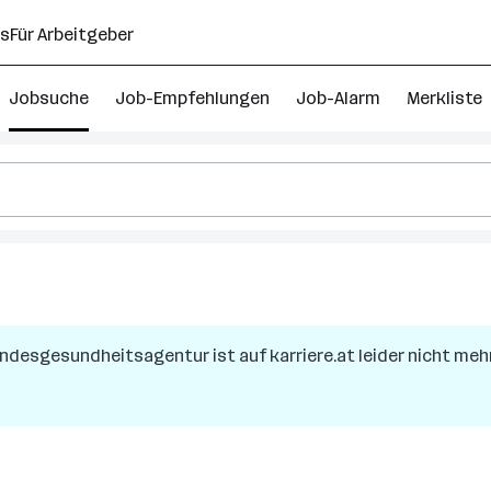
ns
Für Arbeitgeber
Jobsuche
Job-Empfehlungen
Job-Alarm
Merkliste
andesgesundheitsagentur
ist auf karriere.at leider nicht meh
reich