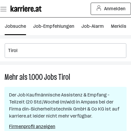
Zum
Anmelden
Seiteninhalt
springen
Jobsuche
Job-Empfehlungen
Job-Alarm
Merkliste
Mehr als 1.000
Jobs
Tirol
Mehr
als
1.000
Der Job
Kaufmännische Assistenz & Empfang –
Jobs
Teilzeit (20 Std./Woche) (m/w/d)
in
Ampass
bei der
in
Firma
din-Sicherheitstechnik GmbH & Co KG
ist auf
Tirol
karriere.at leider nicht mehr verfügbar.
Firmenprofil anzeigen