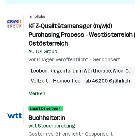
Einblicke
KFZ-Qualitätsmanager (m/w/d)
Purchasing Process - Westösterreich /
Ostösterreich
AUTO1 Group
vor 6 Tagen veröffentlicht
Gesponsert
Leoben
,
Klagenfurt am Wörthersee
,
Wien
,
Graz
,
Vollzeit
Homeoffice
ab 46.200 € jährlich
Merken
Buchhalter:in
wtt Steuerberatung
Gestern veröffentlicht
Gesponsert