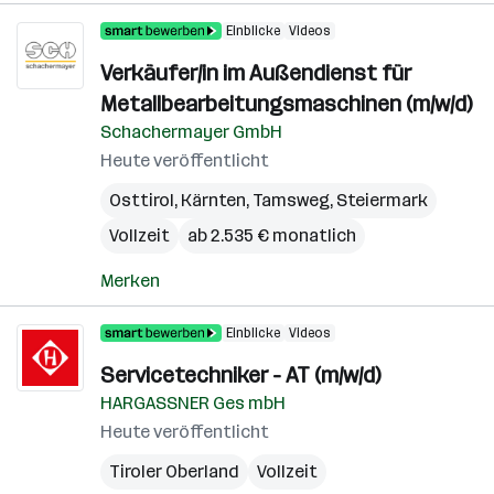
Einblicke
Videos
Verkäufer/in im Außendienst für
Metallbearbeitungsmaschinen (m/w/d)
Schachermayer GmbH
Heute veröffentlicht
Osttirol
,
Kärnten
,
Tamsweg
,
Steiermark
Vollzeit
ab 2.535 € monatlich
Merken
Einblicke
Videos
Servicetechniker - AT (m/w/d)
HARGASSNER Ges mbH
Heute veröffentlicht
Tiroler Oberland
Vollzeit