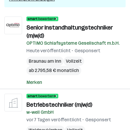
Senior Instandhaltungstechniker
(m/w/d)
OPTIMO Schlafsysteme Gesellschaft m.b.H.
Heute veröffentlicht
Gesponsert
Braunau am Inn
Vollzeit
ab 2.795,58 € monatlich
Merken
Betriebstechniker (m/w/d)
w~well GmbH
vor 7 Tagen veröffentlicht
Gesponsert