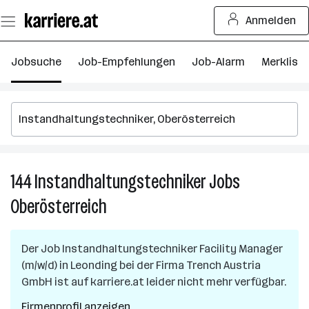
Zum
Anmelden
Seiteninhalt
springen
Jobsuche
Job-Empfehlungen
Job-Alarm
Merkliste
144
Instandhaltungstechniker
Jobs
1
I
Oberösterreich
J
in
O
Der Job
Instandhaltungstechniker Facility Manager
(m/w/d)
in
Leonding
bei der Firma
Trench Austria
GmbH
ist auf karriere.at leider nicht mehr verfügbar.
Firmenprofil anzeigen