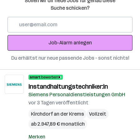
Sollen wir dir neue Jobs für genau diese
Suche schicken?
E-
Mail-
Adresse
Job-Alarm anlegen
Du erhältst nur neue passende Jobs – sonst nichts!
Instandhaltungstechniker:in
Siemens Personaldienstleistungen GmbH
vor 3 Tagen veröffentlicht
Kirchdorf an der Krems
Vollzeit
ab 2.947,89 € monatlich
Merken