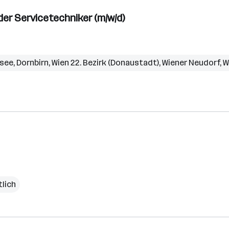
r Servicetechniker (m/w/d)
rsee
,
Dornbirn
,
Wien 22. Bezirk (Donaustadt)
,
Wiener Neudorf
,
W
tlich