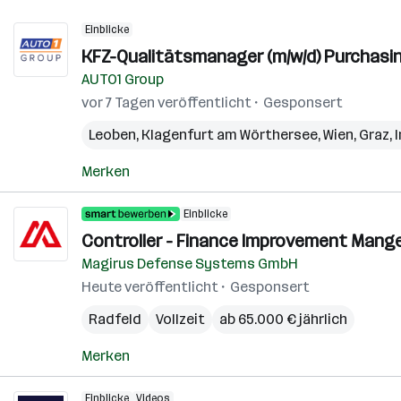
Einblicke
KFZ-Qualitätsmanager (m/w/d) Purchasin
AUTO1 Group
vor 7 Tagen veröffentlicht
Gesponsert
Leoben
,
Klagenfurt am Wörthersee
,
Wien
,
Graz
,
Merken
Einblicke
Controller - Finance Improvement Manger
Magirus Defense Systems GmbH
Heute veröffentlicht
Gesponsert
Radfeld
Vollzeit
ab 65.000 € jährlich
Merken
Einblicke
Videos