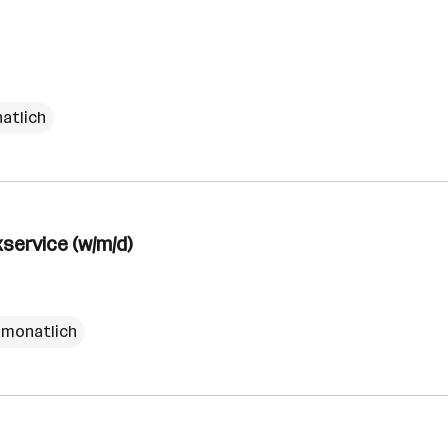
natlich
service (w/m/d)
€ monatlich