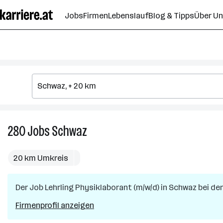
Zum
Jobs
Firmen
Lebenslauf
Blog & Tipps
Über U
Seiteninhalt
springen
280
Jobs
Schwaz
280
Jobs
in
20 km Umkreis
Schwaz
Der Job
Lehrling Physiklaborant (m/w/d)
in
Schwaz
bei de
Firmenprofil anzeigen