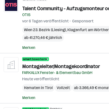
Talent Community - Aufzugsmonteur ode
OTIS
vor 6 Tagen veröffentlicht
Gesponsert
Wien 23. Bezirk (Liesing)
,
Klagenfurt am Wörthe
ab 41.270,46 € jährlich
Merken
Montageleiter/Montagekoordinator
FARKALUX Fenster- & Elementbau GmbH
Heute veröffentlicht
Kematen in Tirol
Vollzeit
ab 3.366,49 € mona
Merken