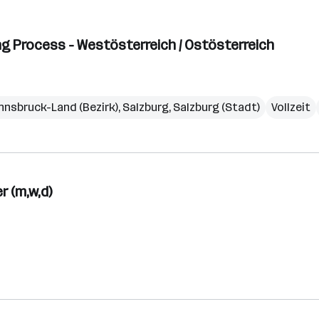
g Process - Westösterreich / Ostösterreich
Innsbruck-Land (Bezirk)
,
Salzburg
,
Salzburg (Stadt)
Vollzeit
 (m,w,d)