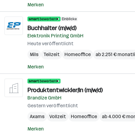
Merken
Einblicke
Buchhalter (m/w/d)
Elektronik Printing GmbH
Heute veröffentlicht
Mils
Teilzeit
Homeoffice
ab 2.251 € monatl
Merken
Produktentwickler/in (m/w/d)
Brandize GmbH
Gestern veröffentlicht
Axams
Vollzeit
Homeoffice
ab 4.000 € mon
Merken