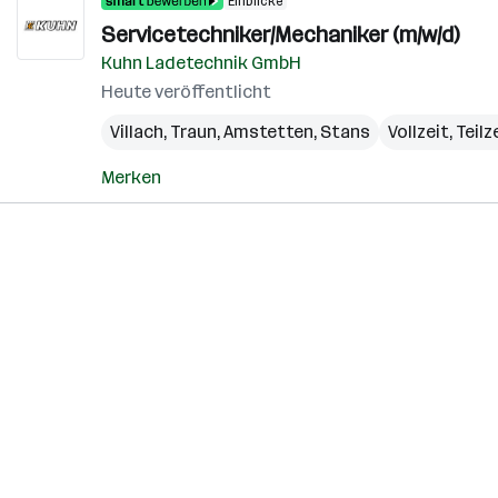
Einblicke
Servicetechniker/Mechaniker (m/w/d)
Kuhn Ladetechnik GmbH
Heute veröffentlicht
Villach
,
Traun
,
Amstetten
,
Stans
Vollzeit, Teilz
Merken