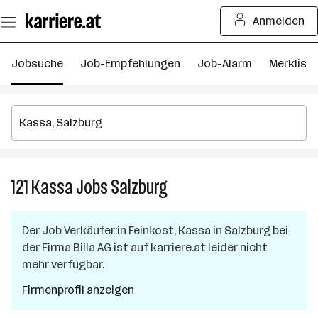
Zum
Anmelden
Seiteninhalt
springen
Jobsuche
Job-Empfehlungen
Job-Alarm
Merkliste
121
Kassa
Jobs
Salzburg
121
Kassa
Jobs
Der Job
Verkäufer:in Feinkost, Kassa
in
Salzburg
bei
in
der Firma
Billa AG
ist auf karriere.at leider nicht
Salzburg
mehr verfügbar.
Firmenprofil anzeigen