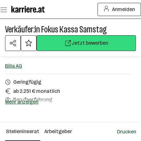
Zum
Anmelden
Seiteninhalt
springen
Verkäufer:in Fokus Kassa Samstag
Jetzt bewerben
Billa AG
Geringfügig
ab 2.251 € monatlich
Berufserfahrung
Mehr anzeigen
Wals-Siezenheim
Über das Unternehmen
Stelleninserat
Arbeitgeber
Drucken
10000+ Mitarbeiter*innen