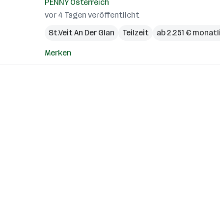
PENNY Österreich
vor 4 Tagen veröffentlicht
St.Veit An Der Glan
Teilzeit
ab 2.251 € monatl
Merken