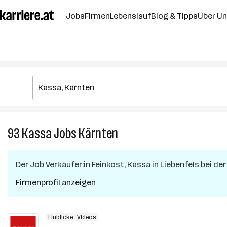
Zum
Jobs
Firmen
Lebenslauf
Blog & Tipps
Über U
Seiteninhalt
springen
93
Kassa
Jobs
Kärnten
93
Kassa
Jobs
Der Job
Verkäufer:in Feinkost, Kassa
in
Liebenfels
bei der
in
Kärnten
Firmenprofil anzeigen
Einblicke
Videos