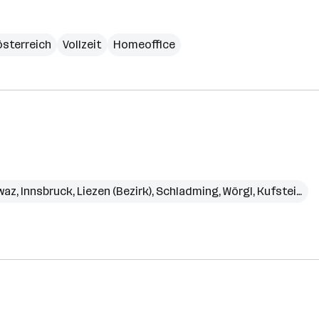
sterreich
Vollzeit
Homeoffice
waz
,
Innsbruck
,
Liezen (Bezirk)
,
Schladming
,
Wörgl
,
Kufstein (Bezirk)