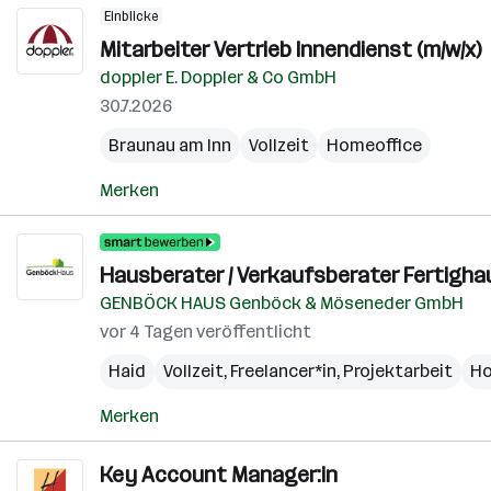
Einblicke
Mitarbeiter Vertrieb Innendienst (m/w/x)
doppler E. Doppler & Co GmbH
30.7.2026
Braunau am Inn
Vollzeit
Homeoffice
Merken
Hausberater / Verkaufsberater Fertigha
GENBÖCK HAUS Genböck & Möseneder GmbH
vor 4 Tagen veröffentlicht
Haid
Vollzeit, Freelancer*in, Projektarbeit
Ho
Merken
Key Account Manager:in