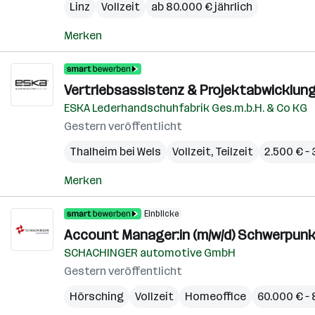
Linz
Vollzeit
ab 80.000 € jährlich
Merken
Vertriebsassistenz & Projektabwicklun
ESKA Lederhandschuhfabrik Ges.m.b.H. & Co KG
Gestern veröffentlicht
Thalheim bei Wels
Vollzeit, Teilzeit
2.500 € –
Merken
Einblicke
Account Manager:in (m/w/d) Schwerpun
SCHACHINGER automotive GmbH
Gestern veröffentlicht
Hörsching
Vollzeit
Homeoffice
60.000 € – 