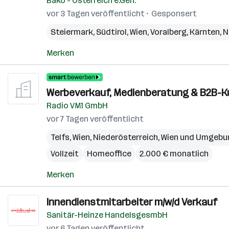
Bäko - Österreich e.Gen.
vor 3 Tagen veröffentlicht
Gesponsert
Steiermark
,
Südtirol
,
Wien
,
Voralberg
,
Kärnten
,
N
Merken
Werbeverkauf, Medienberatung & B2B-K
Radio VM1 GmbH
vor 7 Tagen veröffentlicht
Telfs
,
Wien
,
Niederösterreich
,
Wien und Umgebu
Vollzeit
Homeoffice
2.000 € monatlich
Merken
Innendienstmitarbeiter m/w/d Verkauf
Sanitär-Heinze HandelsgesmbH
vor 6 Tagen veröffentlicht