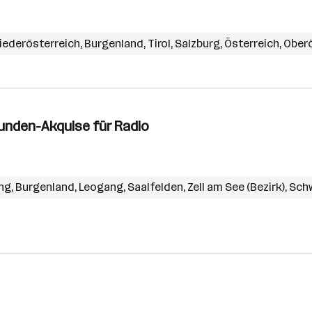
iederösterreich
,
Burgenland
,
Tirol
,
Salzburg
,
Österreich
,
Oberö
unden-Akquise für Radio
ng
,
Burgenland
,
Leogang
,
Saalfelden
,
Zell am See (Bezirk)
,
Sch