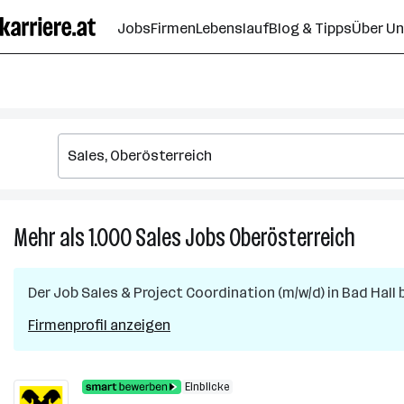
Zum
Jobs
Firmen
Lebenslauf
Blog & Tipps
Über U
Seiteninhalt
springen
Mehr als 1.000
Sales
Jobs
Oberösterreich
Mehr
als
1.000
Der Job
Sales & Project Coordination (m/w/d)
in
Bad Hall
b
Sales
Jobs
Firmenprofil anzeigen
in
Oberös
Einblicke