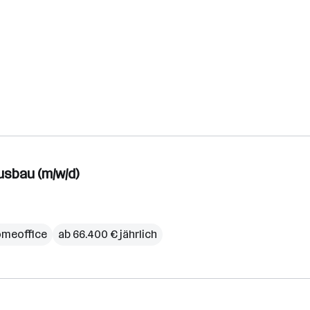
usbau (m/w/d)
meoffice
ab 66.400 € jährlich