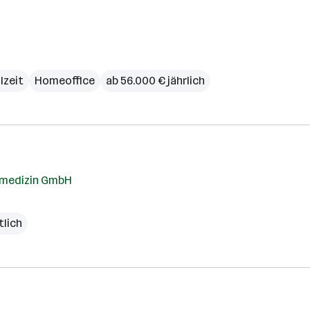
lzeit
Homeoffice
ab 56.000 € jährlich
tsmedizin GmbH
tlich