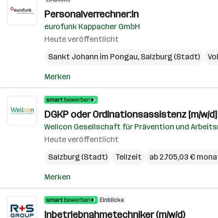
Personalverrechner:in
eurofunk Kappacher GmbH
Heute veröffentlicht
Sankt Johann im Pongau
,
Salzburg (Stadt)
Vol
Merken
DGKP oder Ordinationsassistenz [m/w/d]
Wellcon Gesellschaft für Prävention und Arbei
Heute veröffentlicht
Salzburg (Stadt)
Teilzeit
ab 2.705,03 € mona
Merken
Einblicke
Inbetriebnahmetechniker (m/w/d)