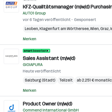
KFZ-Qualitätsmanager (m/w/d) Purchasin
AUTO1 Group
vor 6 Tagen veröffentlicht
Gesponsert
Leoben
,
Klagenfurt am Wörthersee
,
Wien
,
Graz
,
Merken
Sales Assistant (m/w/d)
GIOIAPURA
Heute veröffentlicht
Salzburg (Stadt)
Teilzeit
ab 2.251 € monatli
Merken
Product Owner (m/w/d)
Commend International GmbH