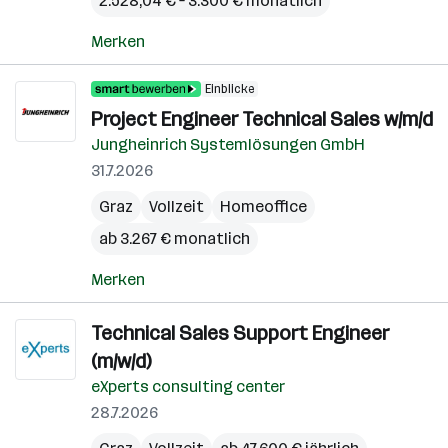
2.528,04 € – 3.300 € monatlich
Merken
Einblicke
Project Engineer Technical Sales w/m/d
Jungheinrich Systemlösungen GmbH
31.7.2026
Graz
Vollzeit
Homeoffice
ab 3.267 € monatlich
Merken
Technical Sales Support Engineer
(m/w/d)
eXperts consulting center
28.7.2026