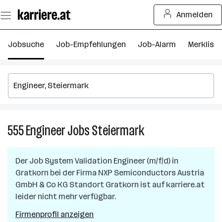
Zum
Anmelden
Seiteninhalt
springen
Jobsuche
Job-Empfehlungen
Job-Alarm
Merkliste
555
Engineer
Jobs
Steiermark
555
Engineer
Jobs
Der Job
System Validation Engineer (m/f/d)
in
in
Gratkorn
bei der Firma
NXP Semiconductors Austria
Steiermark
GmbH & Co KG Standort Gratkorn
ist auf karriere.at
leider nicht mehr verfügbar.
Firmenprofil anzeigen