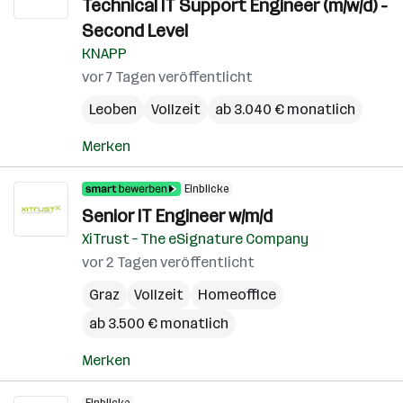
Technical IT Support Engineer (m/w/d) -
Second Level
KNAPP
vor 7 Tagen veröffentlicht
Leoben
Vollzeit
ab 3.040 € monatlich
Merken
Einblicke
Senior IT Engineer w/m/d
XiTrust – The eSignature Company
vor 2 Tagen veröffentlicht
Graz
Vollzeit
Homeoffice
ab 3.500 € monatlich
Merken