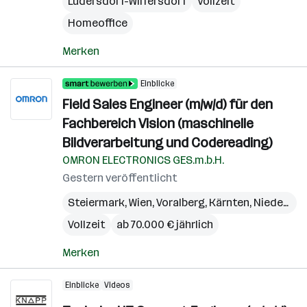
Ludersdorf-Wilfersdorf
Vollzeit
Homeoffice
Merken
Einblicke
Field Sales Engineer (m/w/d) für den
Fachbereich Vision (maschinelle
Bildverarbeitung und Codereading)
OMRON ELECTRONICS GES.m.b.H.
Gestern veröffentlicht
Steiermark
,
Wien
,
Voralberg
,
Kärnten
,
Niederösterreich
Vollzeit
ab 70.000 € jährlich
Merken
Einblicke
Videos