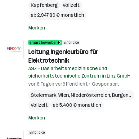
Kapfenberg
Vollzeit
ab 2.947,89 € monatlich
Merken
Einblicke
Leitung Ingenieurbüro für
Elektrotechnik
ASZ - Das arbeitsmedizinische und
sicherheitstechnische Zentrum in Linz GmbH
vor 6 Tagen veröffentlicht
Gesponsert
Steiermark
,
Wien
,
Niederösterreich
,
Burgenland
Vollzeit
ab 5.400 € monatlich
Merken
Einblicke