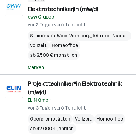
Einblicke
Elektrotechniker/in (m/w/d)
eww Gruppe
vor 2 Tagen veröffentlicht
Steiermark
,
Wien
,
Voralberg
,
Kärnten
,
Niederösterreich
Vollzeit
Homeoffice
ab 3.500 € monatlich
Merken
Projekttechniker*in Elektrotechnik
(m/w/d)
ELIN GmbH
vor 3 Tagen veröffentlicht
Oberpremstätten
Vollzeit
Homeoffice
ab 42.000 € jährlich