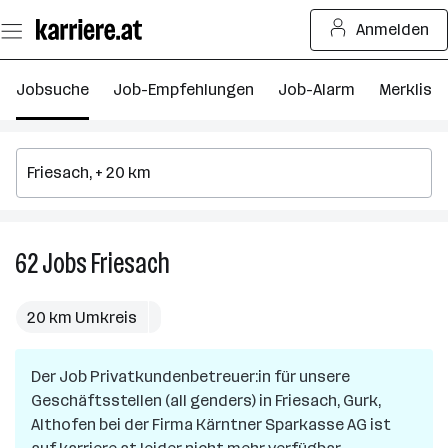
Zum
Anmelden
Seiteninhalt
springen
Jobsuche
Job-Empfehlungen
Job-Alarm
Merkliste
62
Jobs
Friesach
62
Jobs
in
20 km Umkreis
Friesach
Der Job
Privatkundenbetreuer:in für unsere
Geschäftsstellen (all genders)
in
Friesach, Gurk,
Althofen
bei der Firma
Kärntner Sparkasse AG
ist