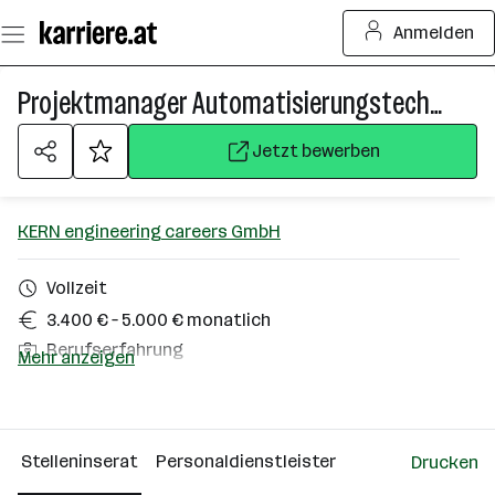
Zum
Anmelden
Seiteninhalt
springen
Projektmanager Automatisierungstechnik (w/m/d)
Jetzt bewerben
KERN engineering careers GmbH
Vollzeit
3.400 € – 5.000 € monatlich
Berufserfahrung
Mehr anzeigen
Homeoffice möglich
Gmunden
Stelleninserat
Personaldienstleister
Drucken
Über das Unternehmen