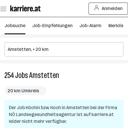
Zum
Anmelden
Seiteninhalt
springen
Jobsuche
Job-Empfehlungen
Job-Alarm
Merkliste
254
Jobs
Amstetten
254
Jobs
in
20 km Umkreis
Amstetten
Der Job
Köchin bzw. Koch
in
Amstetten
bei der Firma
NÖ Landesgesundheitsagentur
ist auf karriere.at
leider nicht mehr verfügbar.