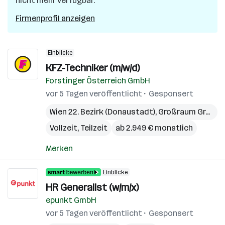
nicht mehr verfügbar.
Firmenprofil anzeigen
Einblicke
KFZ-Techniker (m/w/d)
Forstinger Österreich GmbH
vor 5 Tagen veröffentlicht
Gesponsert
Wien 22. Bezirk (Donaustadt)
,
Großraum Graz
,
O
Vollzeit, Teilzeit
ab 2.949 € monatlich
Merken
Einblicke
HR Generalist (w/m/x)
epunkt GmbH
vor 5 Tagen veröffentlicht
Gesponsert