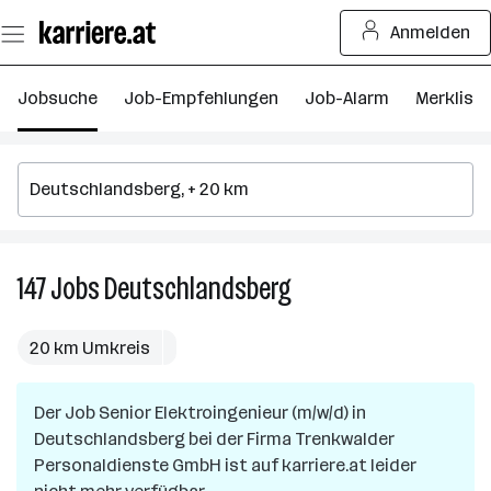
Zum
Anmelden
Seiteninhalt
springen
Jobsuche
Job-Empfehlungen
Job-Alarm
Merkliste
147
Jobs
Deutschlandsberg
147
Jobs
in
20 km Umkreis
Deutschlandsberg
Der Job
Senior Elektroingenieur (m/w/d)
in
Deutschlandsberg
bei der Firma
Trenkwalder
Personaldienste GmbH
ist auf karriere.at leider