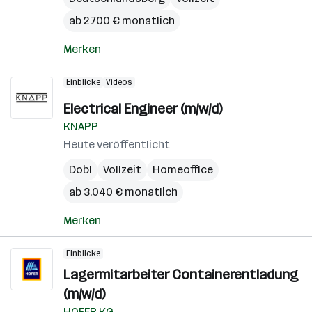
ab 2.700 € monatlich
Merken
Einblicke
Videos
Electrical Engineer (m/w/d)
KNAPP
Heute veröffentlicht
Dobl
Vollzeit
Homeoffice
ab 3.040 € monatlich
Merken
Einblicke
Lagermitarbeiter Containerentladung
(m/w/d)
HOFER KG