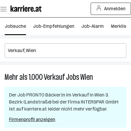
Zum
Anmelden
Seiteninhalt
springen
Jobsuche
Job-Empfehlungen
Job-Alarm
Merkliste
Mehr als 1.000
Verkauf
Jobs
Wien
Mehr
als
1.000
Der Job
PRONTO Bäcker:in im Verkauf
in
Wien 3.
Verkauf
Bezirk (Landstraße)
bei der Firma
INTERSPAR GmbH
Jobs
ist auf karriere.at leider nicht mehr verfügbar.
in
Wien
Firmenprofil anzeigen