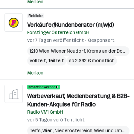
Merken
Einblicke
Verkäufer/Kundenberater (m/w/d)
Forstinger Österreich GmbH
vor 7 Tagen veröffentlicht
Gesponsert
1210 Wien
,
Wiener Neudorf
,
Krems an der Donau
,
Vollzeit, Teilzeit
ab 2.362 € monatlich
Merken
Werbeverkauf, Medienberatung & B2B-
Kunden-Akquise für Radio
Radio VM1 GmbH
vor 5 Tagen veröffentlicht
Telfs
,
Wien
,
Niederösterreich
,
Wien und Umgebung