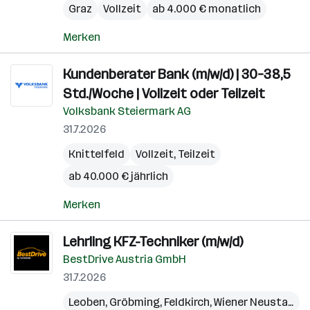
Graz
Vollzeit
ab 4.000 € monatlich
Merken
Kundenberater Bank (m/w/d) | 30–38,5
Std./Woche | Vollzeit oder Teilzeit
Volksbank Steiermark AG
31.7.2026
Knittelfeld
Vollzeit, Teilzeit
ab 40.000 € jährlich
Merken
Lehrling KFZ-Techniker (m/w/d)
BestDrive Austria GmbH
31.7.2026
Leoben
,
Gröbming
,
Feldkirch
,
Wiener Neustadt
,
L