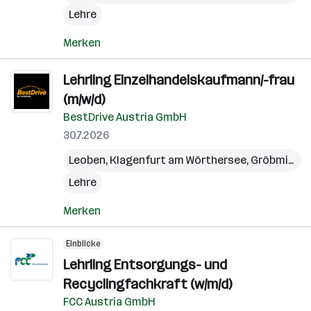
Lehre
Merken
Lehrling Einzelhandelskaufmann/-frau
(m/w/d)
BestDrive Austria GmbH
30.7.2026
Leoben
,
Klagenfurt am Wörthersee
,
Gröbming
,
Lehre
Merken
Einblicke
Lehrling Entsorgungs- und
Recyclingfachkraft (w/m/d)
FCC Austria GmbH