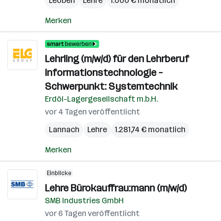
Leoben
Lehre
1.000 € monatlich
Merken
Lehrling (m/w/d) für den Lehrberuf
Informationstechnologie –
Schwerpunkt: Systemtechnik
Erdöl-Lagergesellschaft m.b.H.
vor 4 Tagen veröffentlicht
Lannach
Lehre
1.281,74 € monatlich
Merken
Einblicke
Lehre Bürokauffrau:mann (m/w/d)
SMB Industries GmbH
vor 6 Tagen veröffentlicht