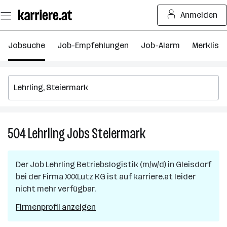
Zum
Anmelden
Seiteninhalt
springen
Jobsuche
Job-Empfehlungen
Job-Alarm
Merkliste
504
Lehrling
Jobs
Steiermark
504
Lehrling
Jobs
Der Job
Lehrling Betriebslogistik (m/w/d)
in
Gleisdorf
in
bei der Firma
XXXLutz KG
ist auf karriere.at leider
Steiermark
nicht mehr verfügbar.
Firmenprofil anzeigen