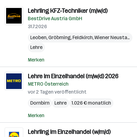
Lehrling KFZ-Techniker (m/w/d)
BestDrive Austria GmbH
31.7.2026
Leoben
,
Gröbming
,
Feldkirch
,
Wiener Neustadt
,
L
Lehre
Merken
Lehre im Einzelhandel (m/w/d) 2026
METRO Österreich
vor 2 Tagen veröffentlicht
Dornbirn
Lehre
1.026 € monatlich
Merken
Lehrling im Einzelhandel (w/m/d)