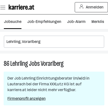
Zum
Anmelden
Seiteninhalt
springen
Jobsuche
Job-Empfehlungen
Job-Alarm
Merkliste
86
Lehrling
Jobs
Vorarlberg
86
Lehrling
Jobs
Der Job
Lehrling Einrichtungsberater (m/w/d)
in
in
Lauterach
bei der Firma
XXXLutz KG
ist auf
Vorarlberg
karriere.at leider nicht mehr verfügbar.
Firmenprofil anzeigen