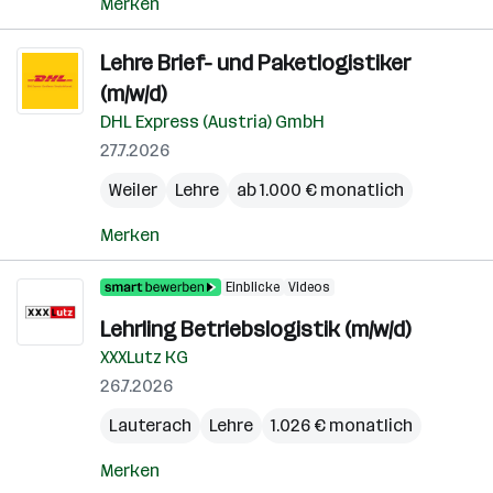
Merken
Lehre Brief- und Paketlogistiker
(m/w/d)
DHL Express (Austria) GmbH
27.7.2026
Weiler
Lehre
ab 1.000 € monatlich
Merken
Einblicke
Videos
Lehrling Betriebslogistik (m/w/d)
XXXLutz KG
26.7.2026
Lauterach
Lehre
1.026 € monatlich
Merken