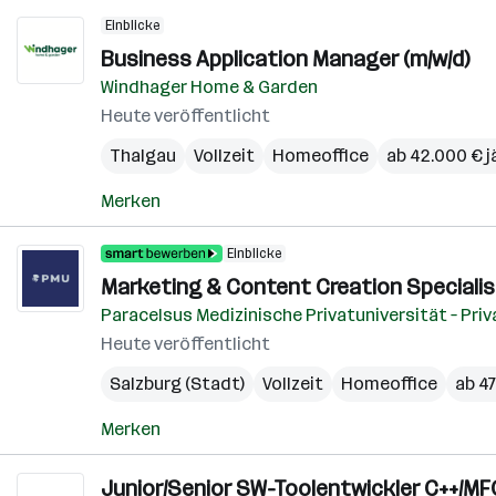
Einblicke
Business Application Manager (m/w/d)
Windhager Home & Garden
Heute veröffentlicht
Thalgau
Vollzeit
Homeoffice
ab 42.000 € j
Merken
Einblicke
Marketing & Content Creation Specialist
Paracelsus Medizinische Privatuniversität – Pri
Heute veröffentlicht
Salzburg (Stadt)
Vollzeit
Homeoffice
ab 47
Merken
Junior/Senior SW-Toolentwickler C++/MFC