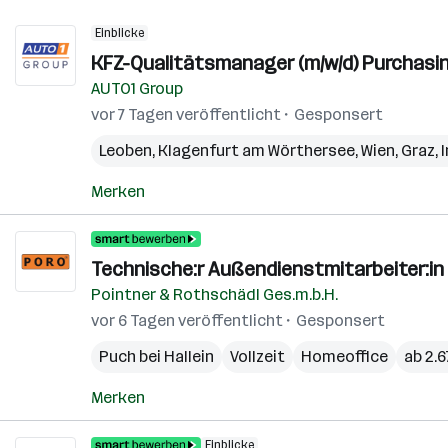
Einblicke
KFZ-Qualitätsmanager (m/w/d) Purchasin
AUTO1 Group
vor 7 Tagen veröffentlicht
Gesponsert
Leoben
,
Klagenfurt am Wörthersee
,
Wien
,
Graz
,
Merken
Technische:r Außendienstmitarbeiter:in 
Pointner & Rothschädl Ges.m.b.H.
vor 6 Tagen veröffentlicht
Gesponsert
Puch bei Hallein
Vollzeit
Homeoffice
ab 2.
Merken
Einblicke