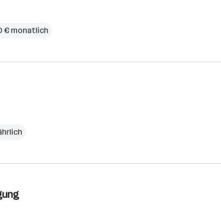
80 € monatlich
ährlich
rgung