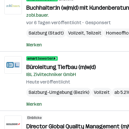
Buchhalter:in (w/m/d) mit Kundenberatu
zobl.bauer.
vor 6 Tagen veröffentlicht
Gesponsert
Salzburg (Stadt)
Vollzeit, Teilzeit
Homeoffic
Merken
Büroleitung Tiefbau (m/w/d)
IBL Ziviltechniker GmbH
Heute veröffentlicht
Salzburg-Umgebung (Bezirk)
Vollzeit
ab 5.2
Merken
Einblicke
Director Global Quality Management (m/