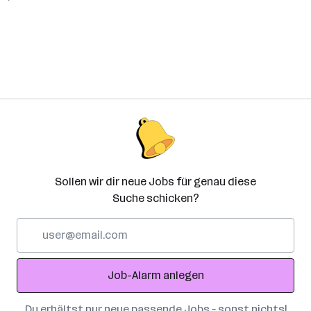
Sollen wir dir neue Jobs für genau diese
Suche schicken?
E-
Mail-
Adresse
Job-Alarm anlegen
Du erhältst nur neue passende Jobs – sonst nichts!