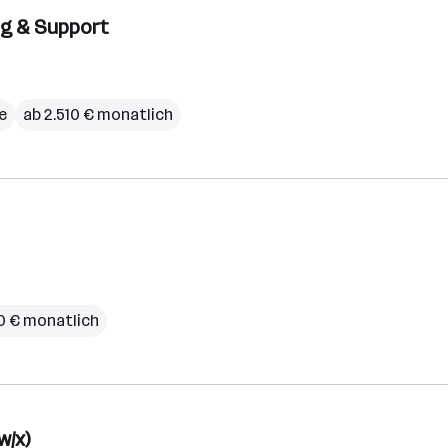
ng & Support
e
ab 2.510 € monatlich
10 € monatlich
w/x)