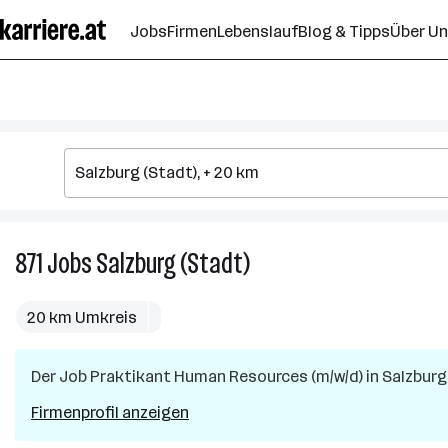
Zum
Jobs
Firmen
Lebenslauf
Blog & Tipps
Über U
Seiteninhalt
springen
871
Jobs
Salzburg (Stadt)
871
Jobs
in
20 km Umkreis
Salzburg
(Stadt)
Der Job
Praktikant Human Resources (m/w/d)
in
Salzburg
Firmenprofil anzeigen