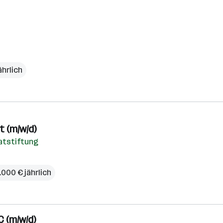
ährlich
 (m/w/d)
vatstiftung
.000 € jährlich
 (m/w/d)