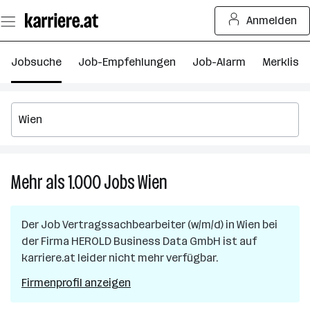
Zum
Anmelden
Seiteninhalt
springen
Jobsuche
Job-Empfehlungen
Job-Alarm
Merkliste
Mehr als 1.000
Jobs
Wien
Mehr
als
1.000
Der Job
Vertragssachbearbeiter (w/m/d)
in
Wien
bei
Jobs
der Firma
HEROLD Business Data GmbH
ist auf
in
karriere.at leider nicht mehr verfügbar.
Wien
Firmenprofil anzeigen