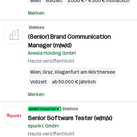
Wien
Vollzeit
3.000 € – 4.500 € monatlich
Merken
Einblicke
(Senior) Brand Communication
Manager (m/w/d)
Anexia Holding GmbH
Heute veröffentlicht
Wien
,
Graz
,
Klagenfurt am Wörthersee
Vollzeit
ab 50.000 € jährlich
Merken
Einblicke
Senior Software Tester (w/m/x)
epunkt GmbH
Heute veröffentlicht